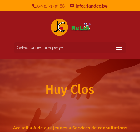
0491 71 99 88
info@jandco.be
Sélectionner une page
Huy Clos
Accueil
»
Aide aux jeunes
»
Services de consultations