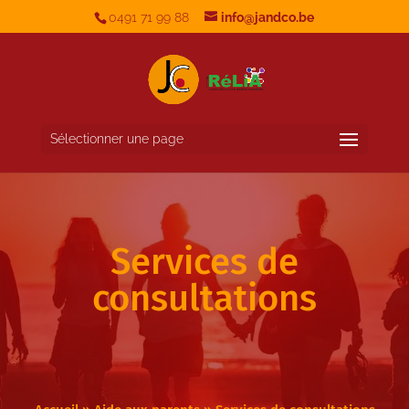
0491 71 99 88
info@jandco.be
Sélectionner une page
Services de
consultations