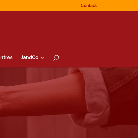
Contact
ntres
JandCo