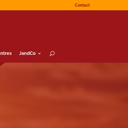
Contact
ntres
JandCo