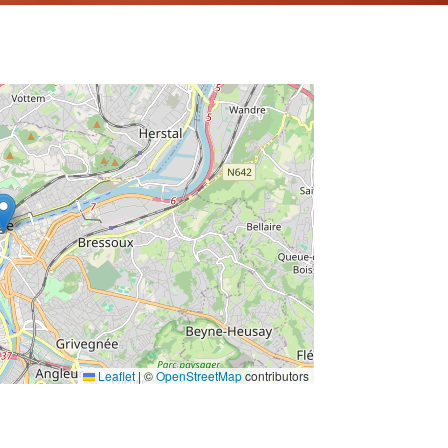
Leaflet
|
©
OpenStreetMap
contributors