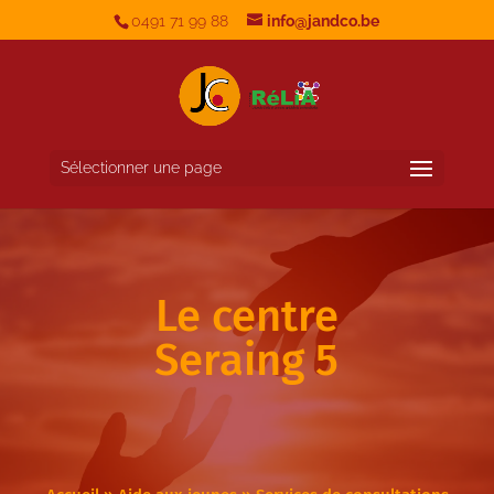
0491 71 99 88
info@jandco.be
Sélectionner une page
Le centre
Seraing 5