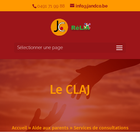
0491 71 99 88
info@jandco.be
Sélectionner une page
Le CLAJ
Accueil
»
Aide aux parents
»
Services de consultations