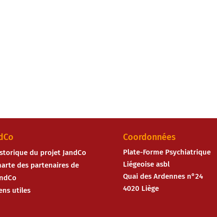
dCo
Coordonnées
Plate-Forme Psychiatrique
storique du projet JandCo
Liégeoise asbl
arte des partenaires de
Quai des Ardennes n°24
andCo
4020 Liège
ens utiles