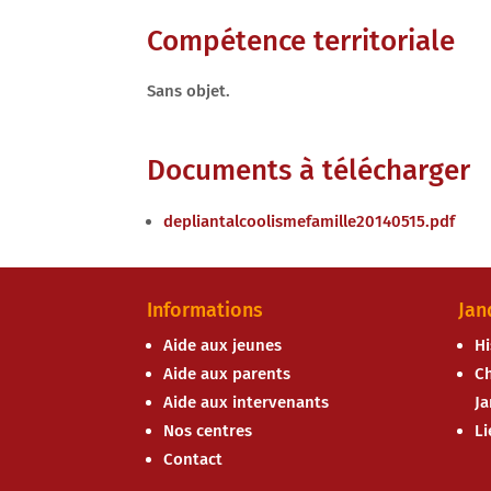
Compétence territoriale
Sans objet.
Documents à télécharger
depliantalcoolismefamille20140515.pdf
Informations
Jan
Aide aux jeunes
Hi
Aide aux parents
Ch
Aide aux intervenants
J
Nos centres
Li
Contact