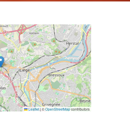
Leaflet
|
©
OpenStreetMap
contributors