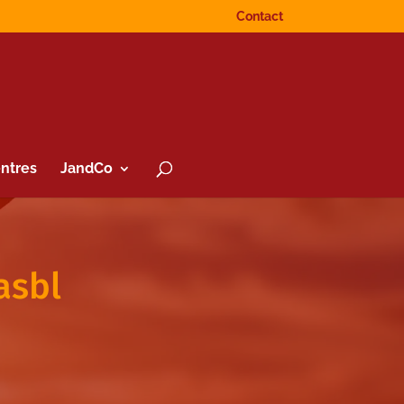
Contact
ntres
JandCo
asbl